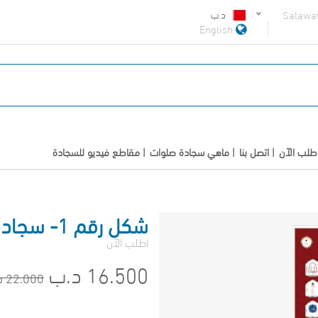
Salawa
د.ب
English
طلب الآن
اتصل بنا
ماهي سجادة صلوات
مقاطع فيديو للسجادة
شكل رقم 1- سجادة صلوات المطورة (بصوتين)
اطلب الآن
16.500 د.ب
22.000 د.ب