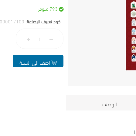
793 متوفر
كود تعريف البضاعة:
000017103
اضف الى السلة
الوصف