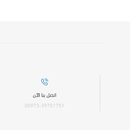
اتصل بنا الآن
00973-39751751