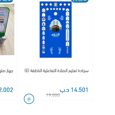
سجادة تعليم الصلاة التفاعلية الناطقة (E)
جهاز صلو
14.501 د.ب
12.002 د
19.000