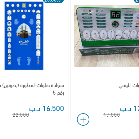
ات اللوحي
سجادة صلوات المطورة (بصوتين)
رقم 5
.ب
16.500 د.ب
22.000
17.000