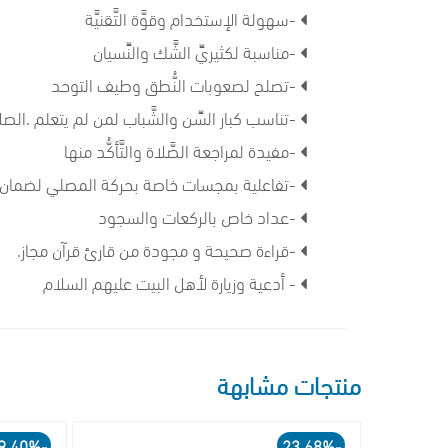
-سهولة الإستخدام وقوَّة التَّقنيَّة
-مناسبة لكثيريِّ الشَّك والنِّسيان
-تصلح لصعوبات النُّطق وطيف التوحد
-تناسب كبار السِّن والشَّباب لمن لم يتعلم .الصل
-مفيدة لمراجعة الصَّلاة والتَّأكُّد منها
-تفاعلية بمجسات خاصة بحركة المصلي لضمان 
-عداد خاص بالركعات والسجود
-قراءة صحيحة و مجودة من قارئ قرآن مجاز.
- أدعية وزيارة لأهل البيت عليهم السلام
منتجات مشابهة
-29.40%
-23.68%